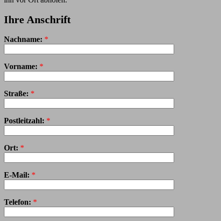
Ihre Anschrift
Nachname:
*
Vorname:
*
Straße:
*
Postleitzahl:
*
Ort:
*
E-Mail:
*
Telefon:
*